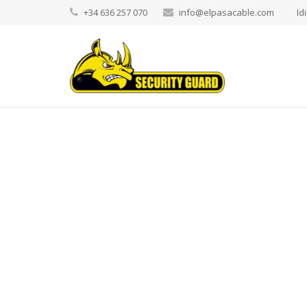
+34 636 257 070
info@elpasacable.com
Id