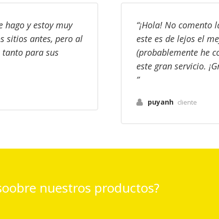
ue hago y estoy muy
¡Hola! No comento la
sitios antes, pero al
este es de lejos el m
, tanto para sus
(probablemente he c
este gran servicio. ¡G
puyanh
cliente
soobre nuestros productos?