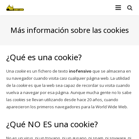
Home
Más información sobre las cookies
Nosotros
Productos
¿Qué es una cookie?
Videos
Security guard
Una
cookie
es un fichero de texto
inofensivo
que se almacena en
su navegador cuando visita casi cualquier página web. La utilidad
Contacto
Defender
de la
cookie
es que la web sea capaz de recordar su visita cuando
vuelva a navegar por esa página. Aunque mucha gente no lo sabe
las
cookies
se llevan utilizando desde hace 20 años, cuando
aparecieron los primeros navegadores para la World Wide Web.
¿Qué NO ES una cookie?
No es un virus, ni un troyano, ni un gusano, ni spam, ni spyware, ni